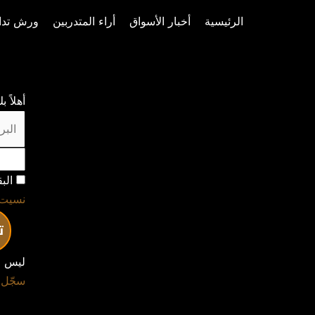
خطي
الرئيسية
أخبار الأسواق
أراء المتدربين
ورش تدا
لى
لمحتوى
أهلاً 
الب
نسيت 
ت
ليس ل
سجّل 