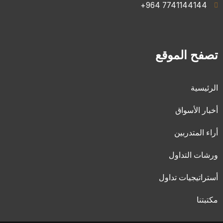
k
r
g
b
o
7741144144 964+
a
r
e
o
m
a
k
m
تصفح الموقع
الرئيسية
أخبار الأسواق
أراء المتدربين
ورشات التداول
أستراتيجيات تداول
مكتبتنا