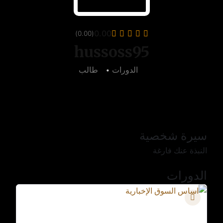
0.00
(0.00)
hussoss95
3
الدورات
•
1
طالب
سيرة شخصية
النبذة عنك فارغة
الدورات