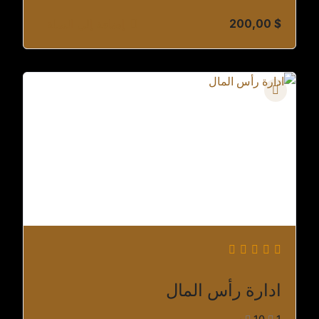
$
200,00
إضافة إلى السلة
ادارة رأس المال
1
10س